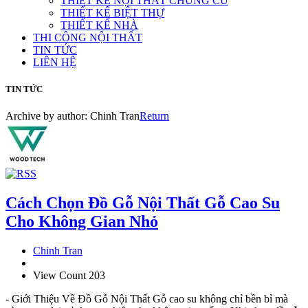
THIẾT KẾ NỘI THẤT CHUNG CƯ
THIẾT KẾ BIỆT THỰ
THIẾT KẾ NHÀ
THI CÔNG NỘI THẤT
TIN TỨC
LIÊN HỆ
TIN TỨC
Archive by author:
Chinh Tran
Return
Cách Chọn Đồ Gỗ Nội Thất Gỗ Cao Su
Cho Không Gian Nhỏ
Chinh Tran
View Count 203
- Giới Thiệu Về Đồ Gỗ Nội Thất Gỗ cao su không chỉ bền bỉ mà