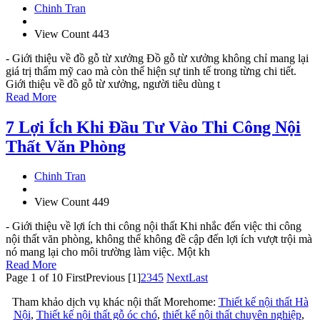
Chinh Tran
View Count 443
- Giới thiệu về đồ gỗ từ xưởng Đồ gỗ từ xưởng không chỉ mang lại
giá trị thẩm mỹ cao mà còn thể hiện sự tinh tế trong từng chi tiết.
Giới thiệu về đồ gỗ từ xưởng, người tiêu dùng t
Read More
7 Lợi Ích Khi Đầu Tư Vào Thi Công Nội
Thất Văn Phòng
Chinh Tran
View Count 449
- Giới thiệu về lợi ích thi công nội thất Khi nhắc đến việc thi công
nội thất văn phòng, không thể không đề cập đến lợi ích vượt trội mà
nó mang lại cho môi trường làm việc. Một kh
Read More
Page 1 of 10
First
Previous
[1]
2
3
4
5
Next
Last
Tham khảo dịch vụ khác nội thất Morehome:
Thiết kế nội thất Hà
Nội
,
Thiết kế nội thất gỗ óc chó
,
thiết kế nội thất chuyên nghiệp
,