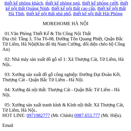
thiết kế phòng khách
,
thiết kế phòng ngủ
,
thiết kế phòng cưới
,
thiết
kế nội thất Quảng Ninh
,
thiết kế nội thất cao cấp
,
thiết kế nội thất
Hà Tĩnh
,
thiết kế nội thất nhà phố
,
thiết kế nội thất Hải Phòng
MOREHOME HÀ NỘI
01.Văn Phòng Thiết Kế & Thi Công Nội Thất
Điạ chỉ: Tầng 3, Tòa T6-08, Đường Tôn Quang Phiệt, Quận Bắc
Từ Liêm, Hà Nội(Khu đô thị Nam Cường, đối diện chéo bộ Công
An)
02: Nhà máy sản xuất đồ gỗ số 1: Xã Thượng Cát, Từ Liêm, Hà
Nội..
03: Xưởng sản xuất đồ gỗ công nghiệp: Đường Đại Đoàn Kết,
Thượng Cát - Quận Bắc Từ Liêm - Hà Nội.
04: Xưởng đá nội thất: Thượng Cát - Quận Bắc Từ Liêm - Hà
Nội.
05: Xưởng sản xuất tranh kính & Kính nội thất: Xã Thượng Cát,
Từ Liêm, Hà Nội..
HOT LINE:
0971982777
(Mr. Chính)
0987.653.777
(Mr. Hiệu).
Email