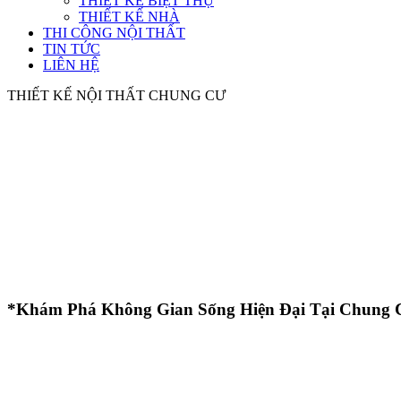
THIẾT KẾ BIỆT THỰ
THIẾT KẾ NHÀ
THI CÔNG NỘI THẤT
TIN TỨC
LIÊN HỆ
THIẾT KẾ NỘI THẤT CHUNG CƯ
*Khám Phá Không Gian Sống Hiện Đại Tại Chung 