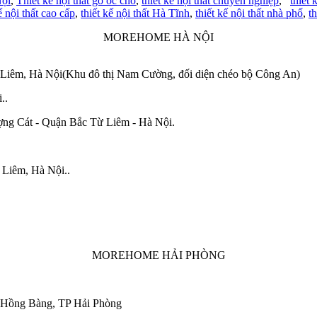
Nội
,
Thiết kế nội thất gỗ óc chó
,
thiết kế nội thất chuyên nghiệp
,
thiết
ế nội thất cao cấp
,
thiết kế nội thất Hà Tĩnh
,
thiết kế nội thất nhà phố
,
t
MOREHOME HÀ NỘI
 Liêm, Hà Nội(Khu đô thị Nam Cường, đối diện chéo bộ Công An)
i..
ng Cát - Quận Bắc Từ Liêm - Hà Nội.
 Liêm, Hà Nội..
MOREHOME HẢI PHÒNG
 Hồng Bàng, TP Hải Phòng