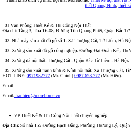
Tham khảo dịch vụ khác nội thất Morehome:
Thiết kế nội thất Hà 
thất Quảng Ninh
,
thiết k
01.Văn Phòng Thiết Kế & Thi Công Nội Thất
Điạ chỉ: Tầng 3, Tòa T6-08, Đường Tôn Quang Phiệt, Quận Bắc Từ
02: Nhà máy sản xuất đồ gỗ số 1: Xã Thượng Cát, Từ Liêm, Hà Nộ
03: Xưởng sản xuất đồ gỗ công nghiệp: Đường Đại Đoàn Kết, Thượ
04: Xưởng đá nội thất: Thượng Cát - Quận Bắc Từ Liêm - Hà Nội.
05: Xưởng sản xuất tranh kính & Kính nội thất: Xã Thượng Cát, Từ
HOT LINE:
0971982777
(Mr. Chính)
0987.653.777
(Mr. Hiệu).
Email
Email:
tranhieu@morehome.vn
VP Thiết Kế & Thi Công Nội Thất chuyên nghiệp
Địa Chỉ
: Số nhà 155 Đường Bạch Đằng, Phường Thượng Lý, Quận