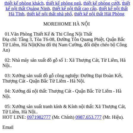
thiết kế phòng khách
,
thiết kế phòng ngủ
,
thiết kế phòng cưới
,
thiết
kế nội thất Quảng Ninh
,
thiết kế nội thất cao cấp
,
thiết kế nội thất
Hà Tĩnh
,
thiết kế nội thất nhà phố
,
thiết kế nội thất Hải Phòng
MOREHOME HÀ NỘI
01.Văn Phòng Thiết Kế & Thi Công Nội Thất
Điạ chỉ: Tầng 3, Tòa T6-08, Đường Tôn Quang Phiệt, Quận Bắc
Từ Liêm, Hà Nội(Khu đô thị Nam Cường, đối diện chéo bộ Công
An)
02: Nhà máy sản xuất đồ gỗ số 1: Xã Thượng Cát, Từ Liêm, Hà
Nội..
03: Xưởng sản xuất đồ gỗ công nghiệp: Đường Đại Đoàn Kết,
Thượng Cát - Quận Bắc Từ Liêm - Hà Nội.
04: Xưởng đá nội thất: Thượng Cát - Quận Bắc Từ Liêm - Hà
Nội.
05: Xưởng sản xuất tranh kính & Kính nội thất: Xã Thượng Cát,
Từ Liêm, Hà Nội..
HOT LINE:
0971982777
(Mr. Chính)
0987.653.777
(Mr. Hiệu).
Email