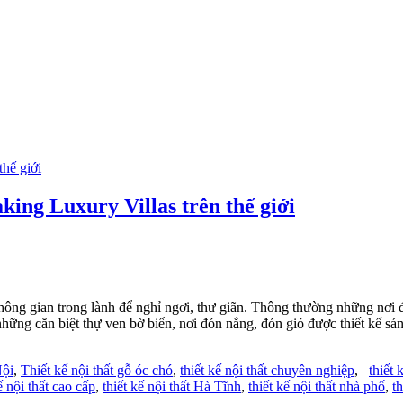
aking Luxury Villas trên thế giới
ông gian trong lành để nghỉ ngơi, thư giãn. Thông thường những nơi đó 
ững căn biệt thự ven bờ biển, nơi đón nắng, đón gió được thiết kế sáng
Nội
,
Thiết kế nội thất gỗ óc chó
,
thiết kế nội thất chuyên nghiệp
,
thiết
ế nội thất cao cấp
,
thiết kế nội thất Hà Tĩnh
,
thiết kế nội thất nhà phố
,
t