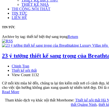
THIẾT KẾ BIỆT THỰ
THIẾT KẾ NHÀ
THI CÔNG NỘI THẤT
TIN TỨC
LIÊN HỆ
TIN TỨC
Archive by tag:
thiết kế biệt thự sang trọng
Return
23 ý tưởng thiết kế sang trọng của Breatht
Chinh Tran
Thiết kế nội thất
View Count 1132
Cứ mỗi khi mùa hè đến, chúng ta lại tìm kiếm một nơi có cảnh đẹp, kh
cho việc tận hưởng không gian xung quanh tự nhiên tươi đẹp. Đó là nh
Read More
Tham khảo dịch vụ khác nội thất Morehome:
Thiết kế nội thất Hà 
thất Quảng Ninh
,
thiết k