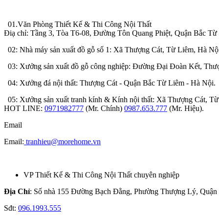
01.Văn Phòng Thiết Kế & Thi Công Nội Thất
Điạ chỉ: Tầng 3, Tòa T6-08, Đường Tôn Quang Phiệt, Quận Bắc Từ
02: Nhà máy sản xuất đồ gỗ số 1: Xã Thượng Cát, Từ Liêm, Hà Nộ
03: Xưởng sản xuất đồ gỗ công nghiệp: Đường Đại Đoàn Kết, Thượ
04: Xưởng đá nội thất: Thượng Cát - Quận Bắc Từ Liêm - Hà Nội.
05: Xưởng sản xuất tranh kính & Kính nội thất: Xã Thượng Cát, Từ
HOT LINE:
0971982777
(Mr. Chính)
0987.653.777
(Mr. Hiệu).
Email
Email:
tranhieu@morehome.vn
VP Thiết Kế & Thi Công Nội Thất chuyên nghiệp
Địa Chỉ
: Số nhà 155 Đường Bạch Đằng, Phường Thượng Lý, Quận
Sđt:
096.1993.555