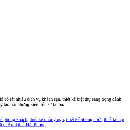
có rất nhiều dịch vụ khách sạn, thiết kế biệt thự sang trọng dành
 tạo bởi những kiến trúc sư tài ba.
 kế phòng khách
,
thiết kế phòng ngủ
,
thiết kế phòng cưới
,
thiết kế nội
hiết kế nội thất Hải Phòng