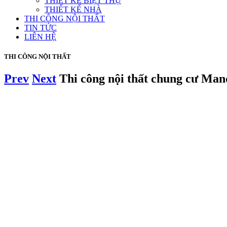
THIẾT KẾ BIỆT THỰ
THIẾT KẾ NHÀ
THI CÔNG NỘI THẤT
TIN TỨC
LIÊN HỆ
THI CÔNG NỘI THẤT
Prev
Next
Thi công nội thất chung cư Ma